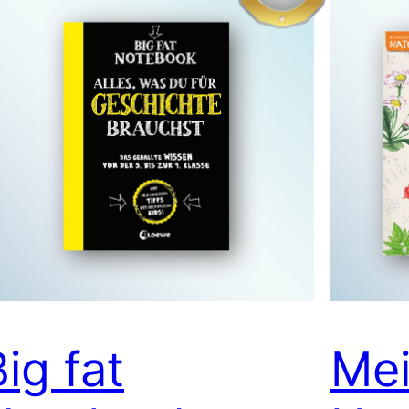
ig fat
Me