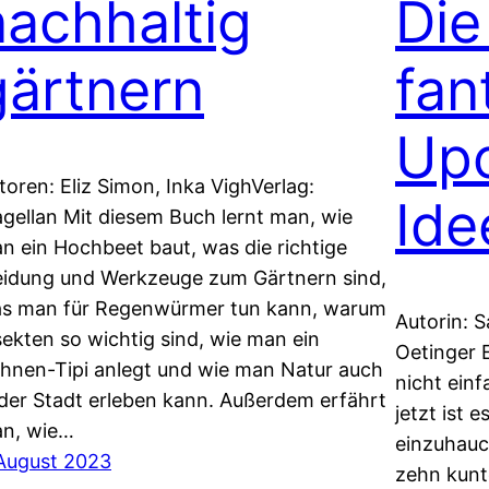
nachhaltig
Die
gärtnern
fan
Upc
toren: Eliz Simon, Inka VighVerlag:
Ide
gellan Mit diesem Buch lernt man, wie
n ein Hochbeet baut, was die richtige
eidung und Werkzeuge zum Gärtnern sind,
s man für Regenwürmer tun kann, warum
Autorin: S
sekten so wichtig sind, wie man ein
Oetinger 
hnen-Tipi anlegt und wie man Natur auch
nicht ein
 der Stadt erleben kann. Außerdem erfährt
jetzt ist 
n, wie…
einzuhauc
 August 2023
zehn kunt