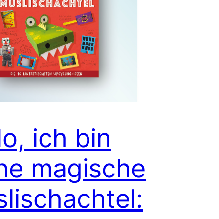
lo, ich bin
ne magische
lischachtel: