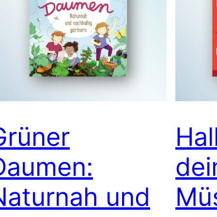
Grüner
Hal
Daumen:
dei
Naturnah und
Müs