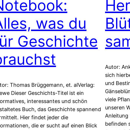
Notebook:
Her
Alles, was du
Blü
für Geschichte
sa
brauchst
Autor: An
sich hier
und Besti
tor: Thomas Brüggemann, et. alVerlag:
Gänseblüm
ewe Dieser Geschichts-Titel ist ein
viele Pfl
formatives, interessantes und schön
unseren W
staltetes Buch, das Geschichte spannend
Anleitung
rmittelt. Hier findet jeder die
befinden 
formationen, die er sucht auf einen Blick