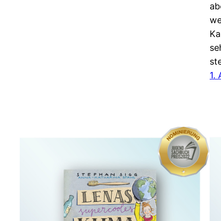
ab
we
Ka
se
st
1.