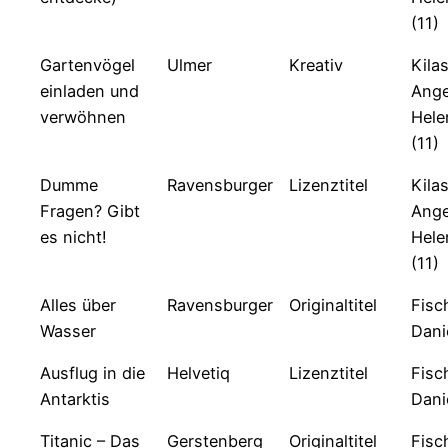
(11)
Gartenvögel
Ulmer
Kreativ
Kilas
einladen und
Ange
verwöhnen
Hele
(11)
Dumme
Ravensburger
Lizenztitel
Kilas
Fragen? Gibt
Ange
es nicht!
Hele
(11)
Alles über
Ravensburger
Originaltitel
Fisc
Wasser
Dani
Ausflug in die
Helvetiq
Lizenztitel
Fisc
Antarktis
Dani
Titanic – Das
Gerstenberg
Originaltitel
Fisc