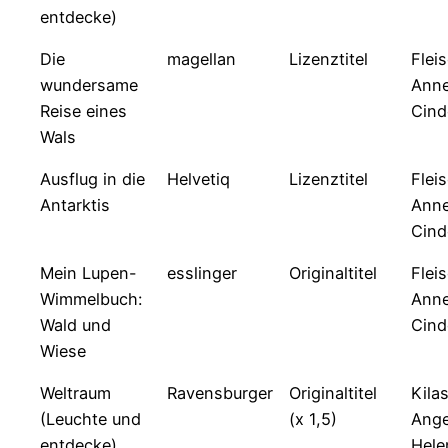
entdecke)
Die
magellan
Lizenztitel
Flei
wundersame
Anne
Reise eines
Cind
Wals
Ausflug in die
Helvetiq
Lizenztitel
Flei
Antarktis
Anne
Cind
Mein Lupen-
esslinger
Originaltitel
Flei
Wimmelbuch:
Anne
Wald und
Cind
Wiese
Weltraum
Ravensburger
Originaltitel
Kilas
(Leuchte und
(x 1,5)
Ange
entdecke)
Hele