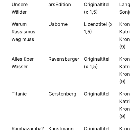
Unsere
arsEdition
Originaltitel
Lang
Wälder
(x 1,5)
Sonj
Warum
Usborne
Lizenztitel (x
Kron
Rassismus
1,5)
Katr
weg muss
Kron
(9)
Alles über
Ravensburger
Originaltitel
Kron
Wasser
(x 1,5)
Katr
Kron
(9)
Titanic
Gerstenberg
Originaltitel
Kron
Katr
Kron
(9)
Rambazamba?
Kunstmann
Originaltitel
Kron