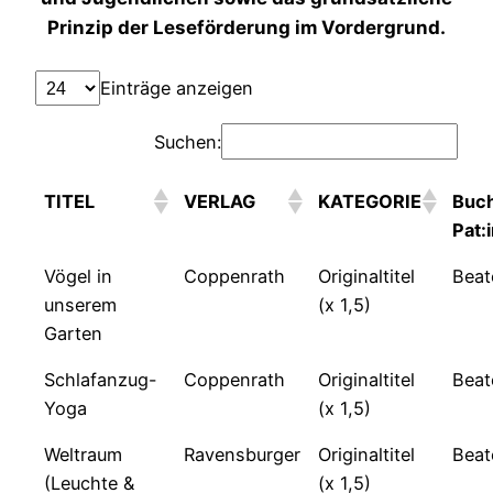
Prinzip der Leseförderung im Vordergrund.
Einträge anzeigen
Suchen:
TITEL
VERLAG
KATEGORIE
Buc
Pat:
Vögel in
Coppenrath
Originaltitel
Beat
unserem
(x 1,5)
Garten
Schlafanzug-
Coppenrath
Originaltitel
Beat
Yoga
(x 1,5)
Weltraum
Ravensburger
Originaltitel
Beat
(Leuchte &
(x 1,5)