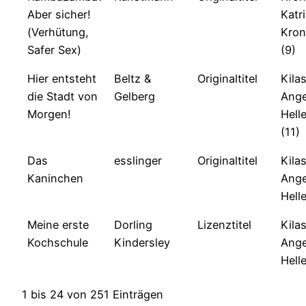
Aber sicher!
Katr
(Verhütung,
Kron
Safer Sex)
(9)
Hier entsteht
Beltz &
Originaltitel
Kilas
die Stadt von
Gelberg
Ange
Morgen!
Hell
(11)
Das
esslinger
Originaltitel
Kilas
Kaninchen
Ange
Hell
Meine erste
Dorling
Lizenztitel
Kilas
Kochschule
Kindersley
Ange
Hell
1 bis 24 von 251 Einträgen