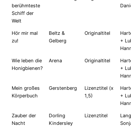
berühmteste
Dani
Schiff der
Welt
Hör mir mal
Beltz &
Originaltitel
Hart
zu!
Gelberg
+ Lu
Han
Wie leben die
Arena
Originaltitel
Hart
Honigbienen?
+ Lu
Han
Mein großes
Gerstenberg
Lizenztitel (x
Hart
Körperbuch
1,5)
+ Lu
Han
Zauber der
Dorling
Lizenztitel
Lang
Nacht
Kindersley
Sonj