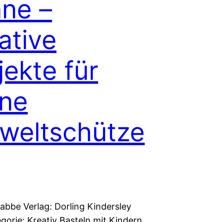
ne –
ative
jekte für
ine
weltschütze
abbe Verlag: Dorling Kindersley
gorie: Kreativ Basteln mit Kindern