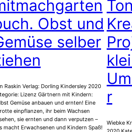
mitmachgarten
Ton
buch. Obst und
Kre
Gemüse selber
Pro
ziehen
kle
Um
n Raskin Verlag: Dorling Kindersley 2020
r
tegorie: Lizenz Gärtnern mit Kindern:
lbst Gemüse anbauen und ernten! Eine
rotte einpflanzen, ihr beim Wachsen
sehen, sie ernten und dann verputzen –
Wiebke Kr
s macht Erwachsenen und Kindern Spaß!
2020 Kate