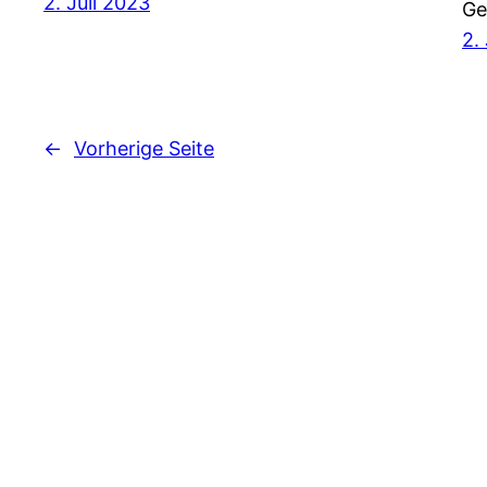
2. Juli 2023
Ge
2.
←
Vorherige Seite
Leseförderung e.V.
Cookie Consent mit Real Cookie Banner