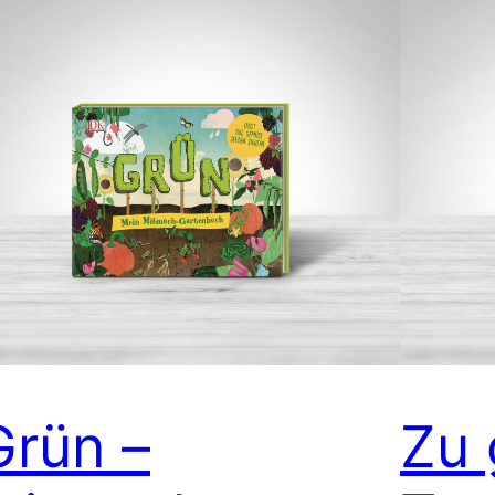
Grün –
Zu 