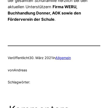
der gesamten Schulfamilie herzlich bei den
aktuellen Unterstützern
Firma WERU,
Buchhandlung Donner, AOK sowie den
Förderverein der Schule
.
Veröffentlicht
30. März 2021
in
Allgemein
von
Andreas
Schlagwörter: