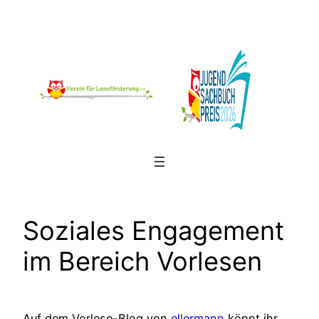
Zum
Inhalt
springen
Soziales Engagement
im Bereich Vorlesen
Auf dem Vorlese-Blog von
ellermann
könnt ihr