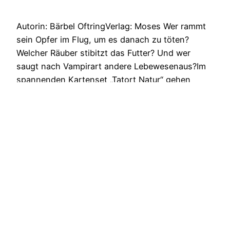
Autorin: Bärbel OftringVerlag: Moses Wer rammt
sein Opfer im Flug, um es danach zu töten?
Welcher Räuber stibitzt das Futter? Und wer
saugt nach Vampirart andere Lebewesenaus?Im
spannenden Kartenset „Tatort Natur“ gehen
Kinder mit detektivischem Gespür auf
Spurensuche und Entdeckungsreise. 50
faszinierende Kriminalfälle rund um Tiere und
Natur gilt es zu lösen. Dabei liefert jede…
23. Oktober 2025