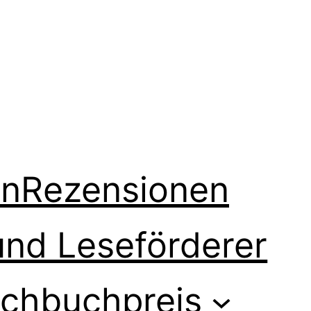
en
Rezensionen
und Leseförderer
chbuchpreis